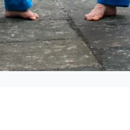
VINAM VIET VO DAO ITALIA A.S
Copyright 2023 © Vovinam Viet Vo Dao Italia a.s.d.
Viale Gian Galeazzo Sforza 1 – 20081 Abbiategrasso MI