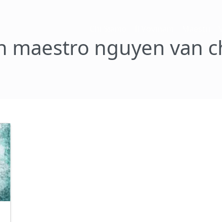
Chi Siamo
Il Vovinam
Maestri
n maestro nguyen van c